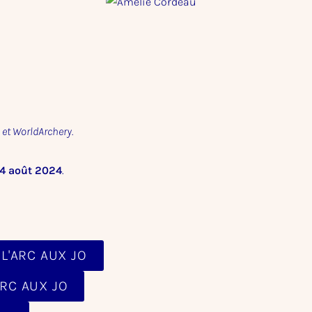
A et WorldArchery.
u 4 août 2024
.
 L'ARC AUX JO
ARC AUX JO