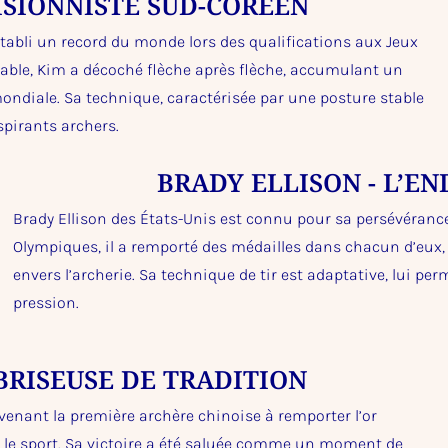
CISIONNISTE SUD-CORÉEN
établi un record du monde lors des qualifications aux Jeux
able, Kim a décoché flèche après flèche, accumulant un
ndiale. Sa technique, caractérisée par une posture stable
spirants archers.
BRADY ELLISON - L’E
Brady Ellison des États-Unis est connu pour sa persévérance 
Olympiques, il a remporté des médailles dans chacun d’eu
envers l’archerie. Sa technique de tir est adaptative, lui pe
pression.
BRISEUSE DE TRADITION
enant la première archère chinoise à remporter l’or
 le sport. Sa victoire a été saluée comme un moment de